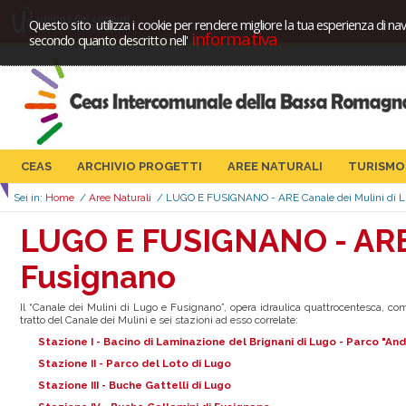
Questo sito utilizza i cookie per rendere migliore la tua esperienza di nav
informativa
secondo quanto descritto nell'
CEAS
ARCHIVIO PROGETTI
AREE NATURALI
TURISMO
Sei in:
Home
/
Aree Naturali
/
LUGO E FUSIGNANO - ARE Canale dei Mulini di 
LUGO E FUSIGNANO - ARE 
Fusignano
Il “Canale dei Mulini di Lugo e Fusignano”, opera idraulica quattrocentesca, co
tratto del Canale dei Mulini e sei stazioni ad esso correlate:
Stazione I - Bacino di Laminazione del Brignani di Lugo - Parco "An
Stazione II - Parco del Loto di Lugo
Stazione III - Buche Gattelli di Lugo