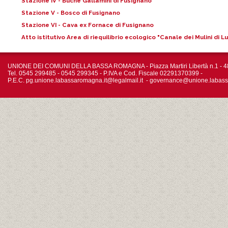
Stazione IV - Buche Gallamini di Fusignano
Stazione V - Bosco di Fusignano
Stazione VI - Cava ex Fornace di Fusignano
Atto istitutivo Area di riequilibrio ecologico "Canale dei Mulini di 
UNIONE DEI COMUNI DELLA BASSA ROMAGNA - Piazza Martiri Libertà n.1 - 4
Tel. 0545 299485 - 0545 299345 - P.IVA e Cod. Fiscale 02291370399 -
P.E.C.
pg.unione.labassaromagna.it@legalmail.it
-
governance@unione.labass