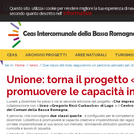
Questo sito utilizza i cookie per rendere migliore la tua esperienza di nav
informativa
secondo quanto descritto nell'
CEAS
ARCHIVIO PROGETTI
AREE NATURALI
TURISMO
Sei in:
Home
/
news
/
Due classi del liceo seguiranno un percorso pensato per sti
Unione: torna il progetto
promuovere le capacità im
Lunedì 4 dicembre ha preso il via la seconda edizione del progetto «
Che impre
collaborazione con il
liceo «Gregorio Ricci Curbastro» di Lugo
e il
Centro 
dei Comuni della Bassa Romagna.
Il percorso, che coinvolgerà
due classi quarte
, è configurato per le competenze 
dicembre. L’obiettivo è promuovere le capacità creative e imprenditoriali dei ragaz
un’idea imprenditoriale al suo lancio sul mercato, stimolando attitudini positive c
curiosità e lavoro di squadra.