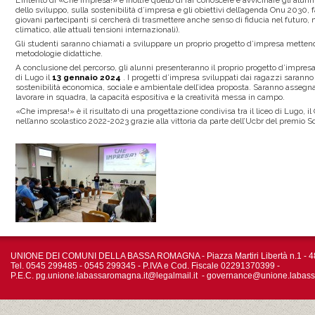
L’intento di «Che impresa!» è inoltre quello di far conoscere e avvicinare gli alun
dello sviluppo, sulla sostenibilità d’impresa e gli obiettivi dell’agenda Onu 2030
giovani partecipanti si cercherà di trasmettere anche senso di fiducia nel futuro, n
climatico, alle attuali tensioni internazionali).
Gli studenti saranno chiamati a sviluppare un proprio progetto d’impresa mettendo 
metodologie didattiche.
A conclusione del percorso, gli alunni presenteranno il proprio progetto d’impre
di Lugo il
13 gennaio 2024
. I progetti d’impresa sviluppati dai ragazzi saranno v
sostenibilità economica, sociale e ambientale dell’idea proposta. Saranno assegna
lavorare in squadra, la capacità espositiva e la creatività messa in campo.
«Che impresa!» è il risultato di una progettazione condivisa tra il liceo di Lugo
nell’anno scolastico 2022-2023 grazie alla vittoria da parte dell’Ucbr del premio So
UNIONE DEI COMUNI DELLA BASSA ROMAGNA - Piazza Martiri Libertà n.1 - 4
Tel. 0545 299485 - 0545 299345 - P.IVA e Cod. Fiscale 02291370399 -
P.E.C.
pg.unione.labassaromagna.it@legalmail.it
-
governance@unione.labass