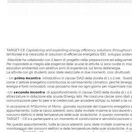
TARGET-CE
Capitalizing and exploiting energy efficiency solutions throughout 
territoriale e la necessità di soluzioni di efficienza energetica (EE), sviluppo sos
Atlantide ha collaborato con il team di progetto nella preparazione ed adeguamento
Per rispondere al meglio alle esigenze delle scuole le attività si sono svolte in 
educatori ambientali con all’attivo anni di esperienza sul tema dell’energia.
Le attività con gli studenti sono state realizzate in due momenti, così strutturati:
- Un
primo incontro
introduttivo in classe/DAD della durata di 1 o 2 ore. Questo 
come il settore energetico contribuisce al cambiamento climatico; perché l’energia
energia e fonti rinnovabili; cosa possiamo fare noi ogni giorno per risparmiare ris
-Un
secondo incontro
di approfondimento in classe/DAD della durata di 1 o 2
attrezzature in dotazione alla scuola (Energy lab). Per ciascuna classe sono stati
comunicazione peer to peer e le credenziali per accedere all’App su tablet o da 
In occasione di
M'illumino di Meno
, giornata nazionale del risparmio energetico e 
appuntamento, tutte le classi aderenti sono state invitate insieme ai loro docenti
consumi elettrici e delle temperature delle aule scolastiche. A questo momento s
TARGET - CE e a partecipare a un momento di condivisione e sensibilizzazione ve
Per questo appuntamento, tutte le classi aderenti sono state invitate insieme ai l
monitoraggio dei consumi elettrici e delle temperature delle aule scolastiche. A