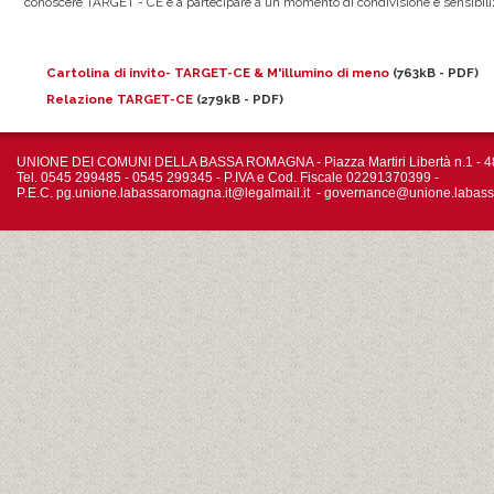
conoscere TARGET - CE e a partecipare a un momento di condivisione e sensibiliz
Cartolina di invito- TARGET-CE & M'illumino di meno
(763kB - PDF)
Relazione TARGET-CE
(279kB - PDF)
UNIONE DEI COMUNI DELLA BASSA ROMAGNA - Piazza Martiri Libertà n.1 - 4
Tel. 0545 299485 - 0545 299345 - P.IVA e Cod. Fiscale 02291370399 -
P.E.C.
pg.unione.labassaromagna.it@legalmail.it
-
governance@unione.labass