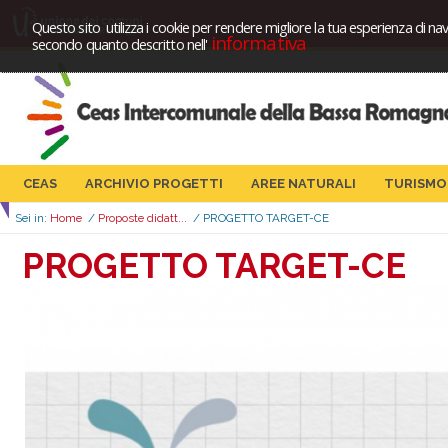
Questo sito utilizza i cookie per rendere migliore la tua esperienza di nav
informativa
secondo quanto descritto nell'
CEAS
ARCHIVIO PROGETTI
AREE NATURALI
TURISMO
Sei in:
Home
/
Proposte didatt...
/
PROGETTO TARGET-CE
PROGETTO TARGET-CE