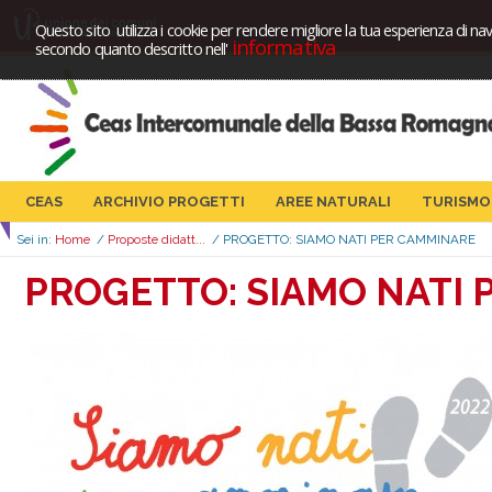
Questo sito utilizza i cookie per rendere migliore la tua esperienza di nav
informativa
secondo quanto descritto nell'
CEAS
ARCHIVIO PROGETTI
AREE NATURALI
TURISMO
Sei in:
Home
/
Proposte didatt...
/
PROGETTO: SIAMO NATI PER CAMMINARE
PROGETTO: SIAMO NATI