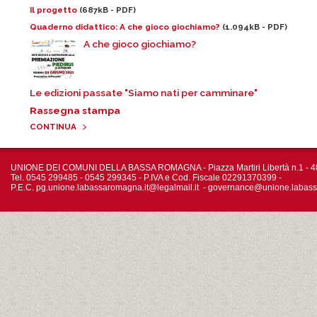
Il progetto
(687kB - PDF)
Quaderno didattico: A che gioco giochiamo?
(1.094kB - PDF)
A che gioco giochiamo?
Le edizioni passate "Siamo nati per camminare"
Rassegna stampa
›
CONTINUA
UNIONE DEI COMUNI DELLA BASSA ROMAGNA - Piazza Martiri Libertà n.1 - 4
Tel. 0545 299485 - 0545 299345 - P.IVA e Cod. Fiscale 02291370399 -
P.E.C.
pg.unione.labassaromagna.it@legalmail.it
-
governance@unione.labass