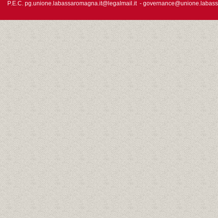
P.E.C.
pg.unione.labassaromagna.it@legalmail.it
-
governance@unione.labass