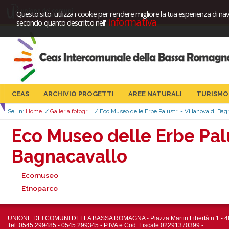
Questo sito utilizza i cookie per rendere migliore la tua esperienza di nav
informativa
secondo quanto descritto nell'
CEAS
ARCHIVIO PROGETTI
AREE NATURALI
TURISMO
Sei in:
Home
/
Galleria fotogr...
/
Eco Museo delle Erbe Palustri - Villanova di Ba
Eco Museo delle Erbe Palus
Bagnacavallo
Ecomuseo
Etnoparco
UNIONE DEI COMUNI DELLA BASSA ROMAGNA - Piazza Martiri Libertà n.1 - 4
Tel. 0545 299485 - 0545 299345 - P.IVA e Cod. Fiscale 02291370399 -