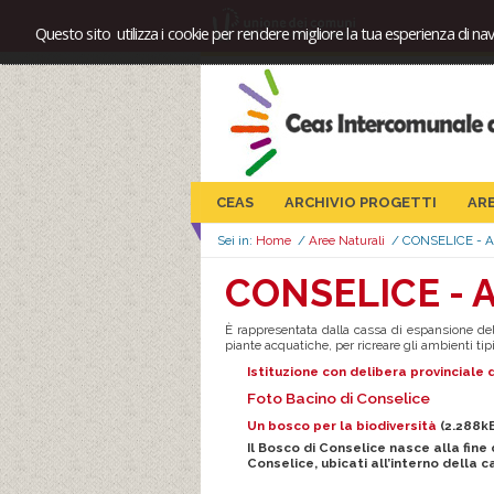
Questo sito utilizza i cookie per rendere migliore la tua esperienza di nav
CEAS
ARCHIVIO PROGETTI
AR
Sei in:
Home
/
Aree Naturali
/
CONSELICE - A
CONSELICE - A
È rappresentata dalla cassa di espansione del
piante acquatiche, per ricreare gli ambienti tip
Istituzione con delibera provinciale d
Foto Bacino di Conselice
Un bosco per la biodiversità
(2.288kB
Il Bosco di Conselice nasce alla fine 
Conselice, ubicati all’interno della 