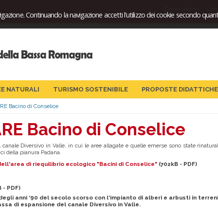
Dove siamo
Cont
igazione. Continuando la navigazione accetti l'utilizzo dei cookie secondo quanto
EE NATURALI
TURISMO SOSTENIBILE
PROPOSTE DIDATTICHE
RE Bacino di Conselice
RE Bacino di Conselice
 canale Diversivo in Valle, in cui le aree allagate e quelle emerse sono state rinatu
ici della pianura Padana.
ell'area di riequilibrio ecologico "Bacini di Conselice"
(702kB - PDF)
 - PDF)
degli anni ‘90 del secolo scorso con l‘impianto di alberi e arbusti in terre
cassa di espansione del canale Diversivo in Valle.