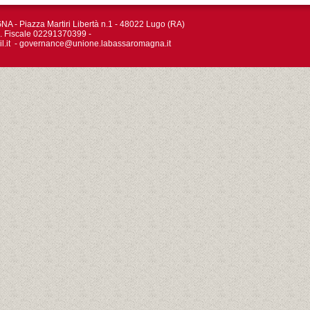
Piazza Martiri Libertà n.1 - 48022 Lugo (RA)
d. Fiscale 02291370399 -
l.it
-
governance@unione.labassaromagna.it