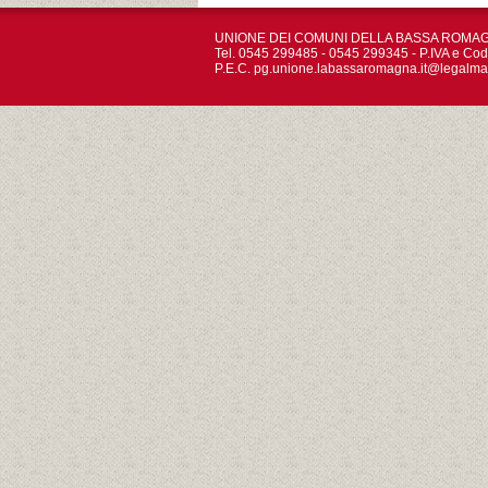
UNIONE DEI COMUNI DELLA BASSA ROMAGNA - 
Tel. 0545 299485 - 0545 299345 - P.IVA e Co
P.E.C.
pg.unione.labassaromagna.it@legalmai